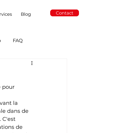
Contact
rvices
Blog
o
FAQ
e pour 
ant la 
ale dans de 
 C'est 
tions de 