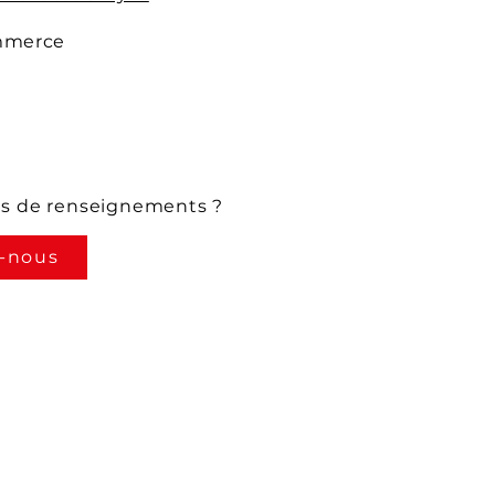
mmerce
us de renseignements ?
-nous