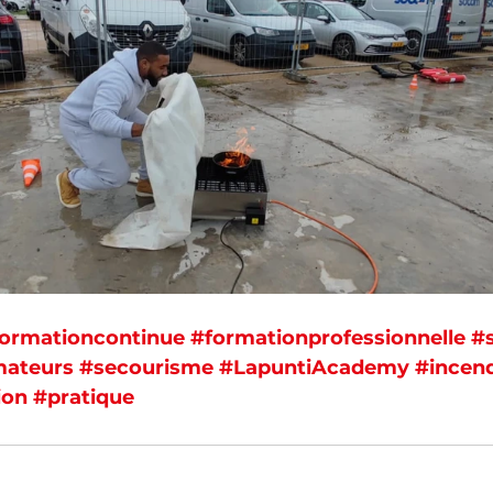
ormationcontinue
#formationprofessionnelle
#s
mateurs
#secourisme
#LapuntiAcademy
#incen
ion
#pratique