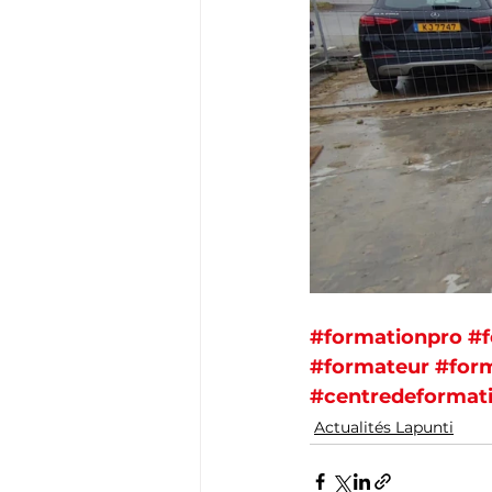
#formationpro
#f
#formateur
#for
#centredeformat
Actualités Lapunti