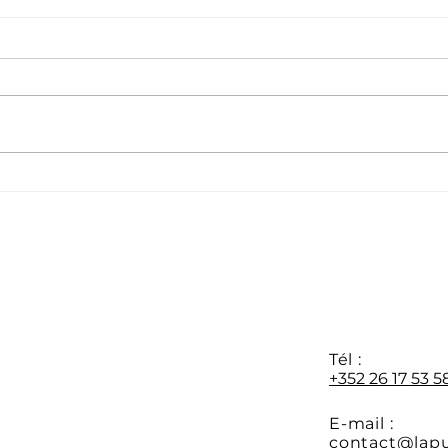
Formation APR : les
Dern
préinscriptions sont
disp
ouvertes
form
au 0
Y
Tél :
+352 26 17 53 5
E-mail :
contact@lapu