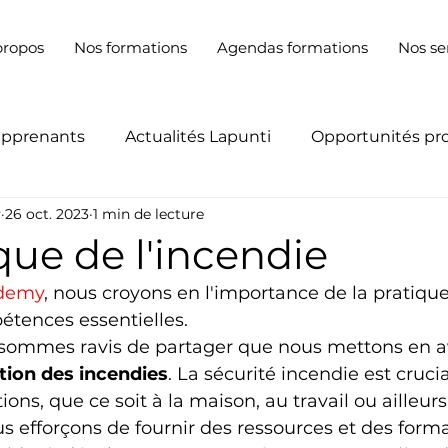
propos
Nos formations
Agendas formations
Nos se
apprenants
Actualités Lapunti
Opportunités pr
y
26 oct. 2023
1 min de lecture
que de l'incendie
demy
, nous croyons en l'importance de la pratiqu
étences essentielles.
 sommes ravis de partager que nous mettons en av
tion des incendies
. La sécurité incendie est cruci
ns, que ce soit à la maison, au travail ou ailleurs.
 efforçons de fournir des ressources et des forma