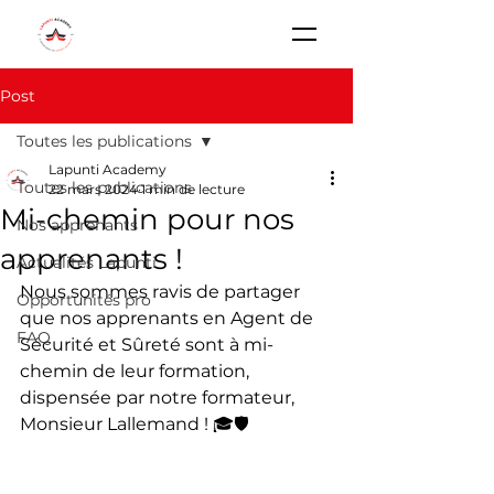
Post
Toutes les publications
Lapunti Academy
Toutes les publications
22 mars 2024
1 min de lecture
Mi-chemin pour nos
Nos apprenants
apprenants !
Actualités Lapunti
Nous sommes ravis de partager 
Opportunités pro
que nos apprenants en Agent de 
FAQ
Sécurité et Sûreté sont à mi-
chemin de leur formation, 
dispensée par notre formateur, 
Monsieur Lallemand ! 🎓🛡️