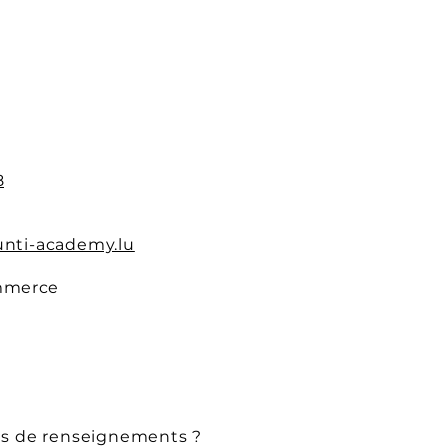
onibles pour la
ation APS du 22 juin
6 juillet 2026
8
nti-academy.lu
mmerce
us de renseignements ?