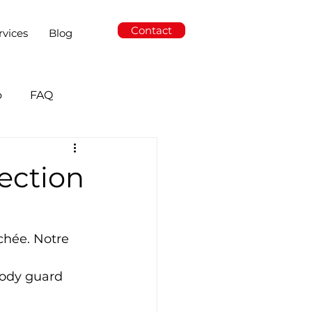
Contact
rvices
Blog
o
FAQ
ection
chée. Notre 
ody guard 