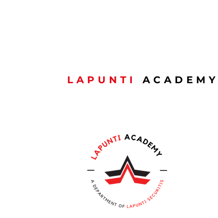
Nationalfeierdag ! 🇱🇺
LAPUNTI
ACADEM