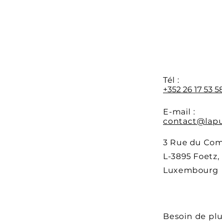
préinscriptions sont
disp
ouvertes
form
au 0
Y
Tél :
+352 26 17 53 5
E-mail :
contact@lapu
3 Rue du Co
L-3895 Foetz,
Luxembourg
Besoin de pl