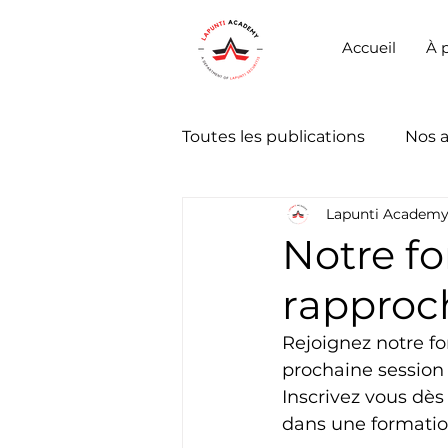
Accueil
À 
Toutes les publications
Nos 
Lapunti Academ
Notre f
rapproc
Rejoignez notre f
prochaine session 
Inscrivez vous dè
dans une formati