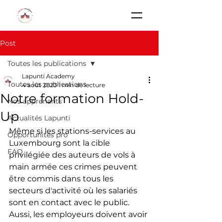
Post
Toutes les publications
Lapunti Academy
Toutes les publications
4 août 2023
1 min de lecture
Notre formation Hold-
Nos apprenants
Up
Actualités Lapunti
Même si les stations-services au 
Opportunités pro
Luxembourg sont la cible 
FAQ
privilégiée des auteurs de vols à 
main armée ces crimes peuvent 
être commis dans tous les 
secteurs d'activité où les salariés 
sont en contact avec le public. 
Aussi, les employeurs doivent avoir 