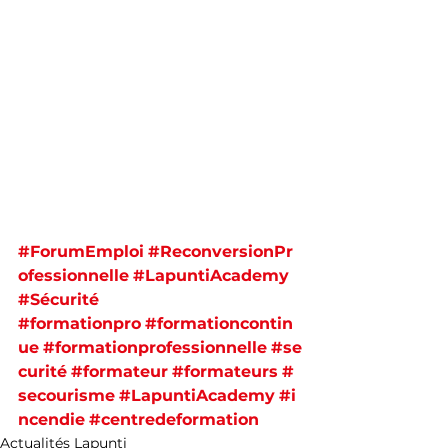
#ForumEmploi
#ReconversionPr
ofessionnelle
#LapuntiAcademy
#Sécurité
#formationpro
#formationcontin
ue
#formationprofessionnelle
#se
curité
#formateur
#formateurs
#
secourisme
#LapuntiAcademy
#i
ncendie
#centredeformation
Actualités Lapunti