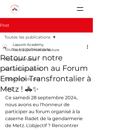
Post
Toutes les publications
Lapunti Academy
Toutes les publications
1 oct. 2024
1 min de lecture
Retour sur notre
Nos apprenants
participation au Forum
Actualités Lapunti
Emploi Transfrontalier à
Opportunités pro
Metz ! 🚓✨
FAQ
Ce samedi 28 septembre 2024, 
nous avons eu l'honneur de 
participer au forum organisé à la 
caserne Radet de la gendarmerie 
de Metz. L’objectif ? Rencontrer 