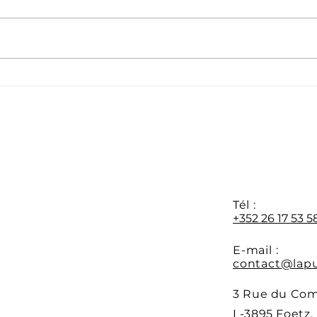
Formation APR : les
Dern
préinscriptions sont
disp
ouvertes
form
au 0
Y
Tél :
+352 26 17 53 5
E-mail :
contact@lapu
3 Rue du Co
L-3895 Foetz,