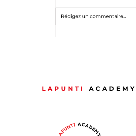
Rédigez un commentaire...
🇱🇺 Schéinen
Nationalfeierdag ! 🇱🇺
LAPUNTI
ACADEM