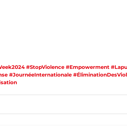
Week2024
#StopViolence
#Empowerment
#Lap
nse
#JournéeInternationale
#ÉliminationDesVio
isation