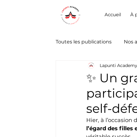
Accueil
À 
Toutes les publications
Nos 
Lapunti Academ
✨ Un gra
particip
self-déf
Hier, à l’occasion d
l’égard des fille
véritable succès.