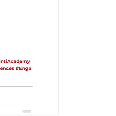
untiAcademy
lences
#Enga