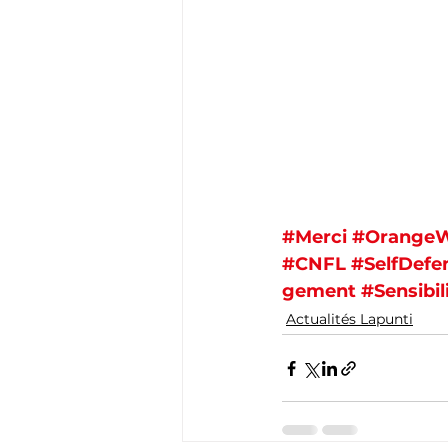
#Merci
#Orange
#CNFL
#SelfDefe
gement
#Sensibil
Actualités Lapunti