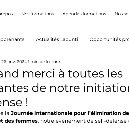
propos
Nos formations
Agendas formations
Nos se
apprenants
Actualités Lapunti
Opportunités pr
y
26 nov. 2024
1 min de lecture
nd merci à toutes les
antes de notre initiati
ense !
e la 
Journée Internationale pour l’élimination de 
s et des femmes
, notre événement de self-défense 