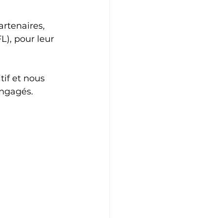
rtenaires, 
L), pour leur 
if et nous 
ngagés.