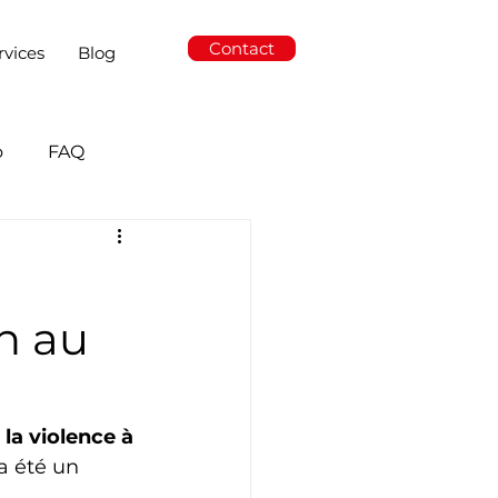
Contact
rvices
Blog
o
FAQ
on au
la violence à 
a été un 