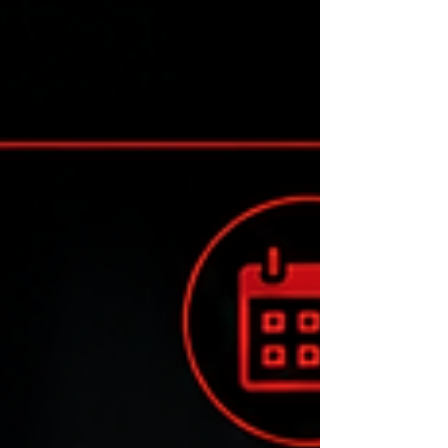
formation spécialisée de 120 heures a pour
objectif de former des professionnels
capables d’assurer la protection physique de
personnes nécessitant un haut niveau de
sécurité. Une formation accessible sur
sélection L’accès à la formation est soumis à
plusieurs évaluations : tests d’aptitudes
physiques, entretien profess