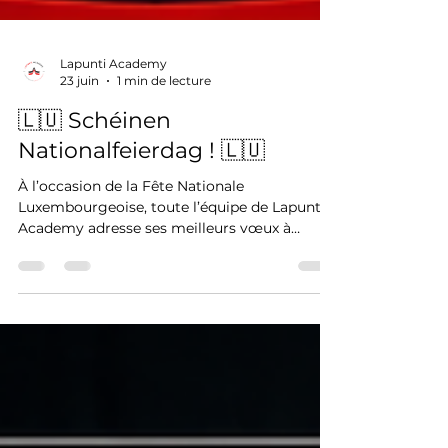
Lapunti Academy
23 juin
1 min de lecture
🇱🇺 Schéinen
Nationalfeierdag ! 🇱🇺
À l’occasion de la Fête Nationale
Luxembourgeoise, toute l’équipe de Lapunti
Academy adresse ses meilleurs vœux à
l’ensemble de la population du Grand-Duché.
Cette journée symbolise l’attachement aux
valeurs de respect, de solidarité et
d’engagement qui contribuent à faire du
Luxembourg un pays dynamique et
multiculturel. Nous souhaitons également
remercier tous les professionnels de la
sécurité, de la sûreté, du secourisme, des