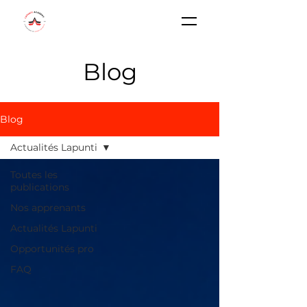
Blog
Blog
Actualités Lapunti
Toutes les
publications
Nos apprenants
Actualités Lapunti
Opportunités pro
FAQ